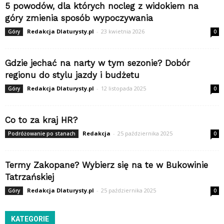
5 powodów, dla których nocleg z widokiem na
góry zmienia sposób wypoczywania
Redakcja Dlaturysty.pl
-
23 kwietnia 2026
Góry
0
Gdzie jechać na narty w tym sezonie? Dobór
regionu do stylu jazdy i budżetu
Redakcja Dlaturysty.pl
-
12 listopada 2025
Góry
0
Co to za kraj HR?
Redakcja
-
25 października 2025
Podróżowanie po stanach
0
Termy Zakopane? Wybierz się na te w Bukowinie
Tatrzańskiej
Redakcja Dlaturysty.pl
-
25 października 2025
Góry
0
KATEGORIE