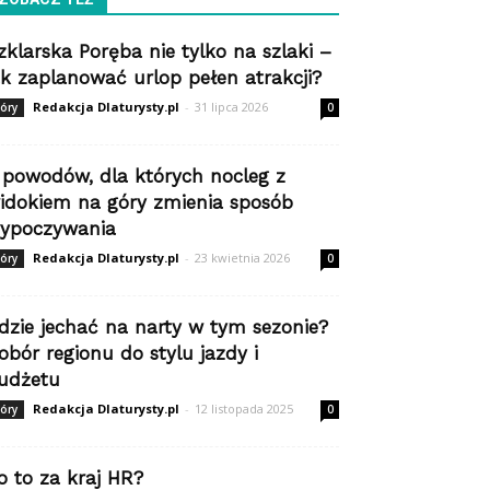
zklarska Poręba nie tylko na szlaki –
ak zaplanować urlop pełen atrakcji?
Redakcja Dlaturysty.pl
-
31 lipca 2026
óry
0
 powodów, dla których nocleg z
idokiem na góry zmienia sposób
ypoczywania
Redakcja Dlaturysty.pl
-
23 kwietnia 2026
óry
0
dzie jechać na narty w tym sezonie?
obór regionu do stylu jazdy i
udżetu
Redakcja Dlaturysty.pl
-
12 listopada 2025
óry
0
o to za kraj HR?