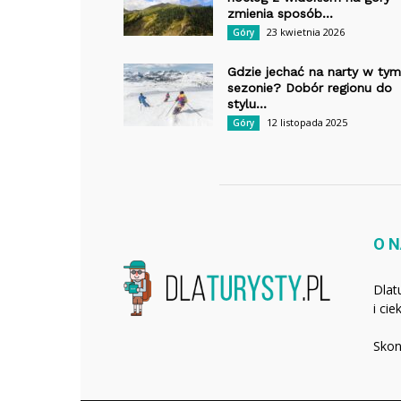
zmienia sposób...
23 kwietnia 2026
Góry
Gdzie jechać na narty w tym
sezonie? Dobór regionu do
stylu...
12 listopada 2025
Góry
O 
Dlat
i ci
Skon