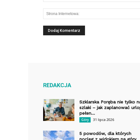
REDAKCJA
Szklarska Poręba nie tylko n
szlaki – jak zaplanować url
pełen...
31 lipca 2026
Góry
5 powodów, dla których
nocleg z widokiem na góry