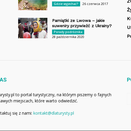
Z
26 czerwca 2017
Gdzie wyjechać?
Ż
K
Pamiątki ze Lwowa – jakie
suweniry przywieźć z Ukrainy?
U
Porady podróżnika
P
28 października 2020
NAS
P
urysty.pl to portal turystyczny, na którym piszemy o fajnych
ekawych miejscach, które warto odwiedzić.
taktuj się z nami:
kontakt@dlaturysty.pl