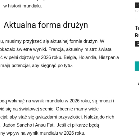
P
w historii mundialu.
25
Aktualna forma drużyn
T
B
u, musimy przyjrzeć się aktualnej formie drużyn. W
G
pokazało świetne wyniki. Francja, aktualny mistrz świata,
 w pełni dojrzały w 2026 roku. Belgia, Holandia, Hiszpania
mają potencjał, aby sięgnąć po tytuł.
Ka
gą wpłynąć na wynik mundialu w 2026 roku, są młodzi i
wić się na światowej scenie. Obecnie mamy wiele
jał, aby stać się gwiazdami przyszłości. Należą do nich
, Jadon Sancho i Ansu Fati. Jeśli ci piłkarze będą
ny wpływ na wynik mundialu w 2026 roku.