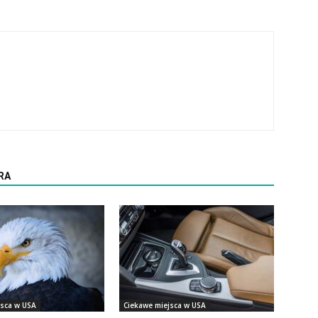
RA
jsca w USA
Ciekawe miejsca w USA