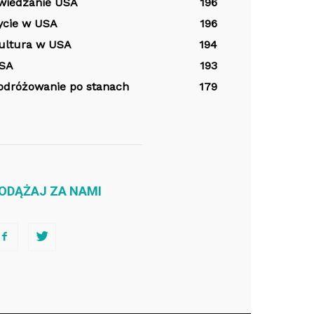
wiedzanie USA
196
ycie w USA
196
ultura w USA
194
SA
193
odróżowanie po stanach
179
ODĄŻAJ ZA NAMI