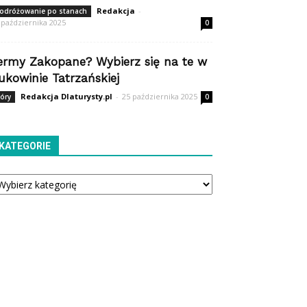
Redakcja
-
odróżowanie po stanach
 października 2025
0
ermy Zakopane? Wybierz się na te w
ukowinie Tatrzańskiej
Redakcja Dlaturysty.pl
-
25 października 2025
óry
0
KATEGORIE
tegorie