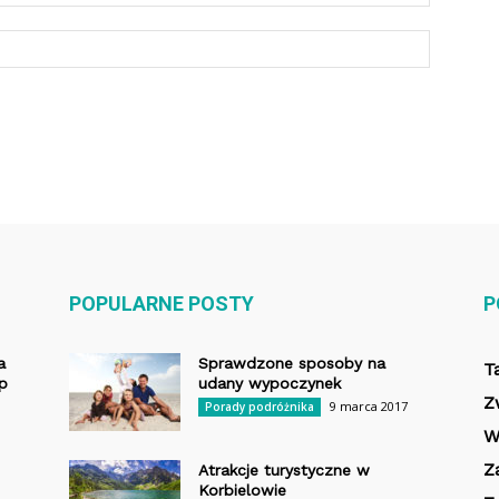
POPULARNE POSTY
P
a
Sprawdzone sposoby na
T
op
udany wypoczynek
Z
9 marca 2017
Porady podróżnika
W
Z
Atrakcje turystyczne w
Korbielowie