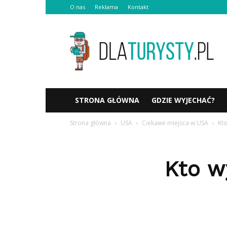
O nas
Reklama
Kontakt
Dlaturysty.pl
STRONA GŁÓWNA
GDZIE WYJECHAĆ?
Strona główna
USA
Ciekawe miejsca w USA
Kt
Kto w