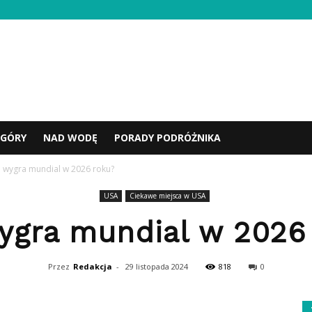
GÓRY
NAD WODĘ
PORADY PODRÓŻNIKA
o wygra mundial w 2026 roku?
USA
Ciekawe miejsca w USA
ygra mundial w 2026
Przez
Redakcja
-
29 listopada 2024
818
0