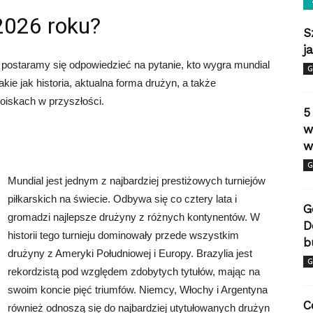
2026 roku?
S
j
ostaramy się odpowiedzieć na pytanie, kto wygra mundial
G
kie jak historia, aktualna forma drużyn, a także
boiskach w przyszłości.
5
w
w
G
Mundial jest jednym z najbardziej prestiżowych turniejów
piłkarskich na świecie. Odbywa się co cztery lata i
G
gromadzi najlepsze drużyny z różnych kontynentów. W
D
historii tego turnieju dominowały przede wszystkim
b
drużyny z Ameryki Południowej i Europy. Brazylia jest
G
rekordzistą pod względem zdobytych tytułów, mając na
swoim koncie pięć triumfów. Niemcy, Włochy i Argentyna
C
również odnoszą się do najbardziej utytułowanych drużyn