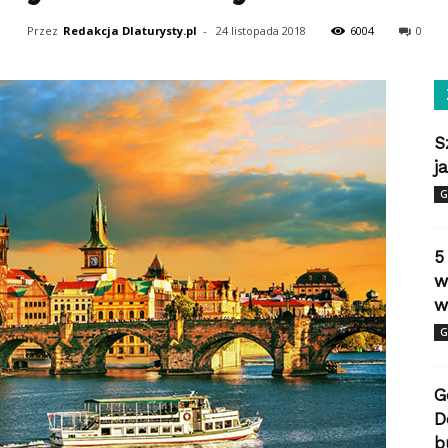
Przez
Redakcja Dlaturysty.pl
-
24 listopada 2018
6004
0
S
j
G
5
w
w
G
G
D
b