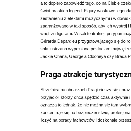
a to dopiero zapowiedź tego, co na Ciebie c
świat praskich legend. Figury woskowe legend
zestawieniu z efektami muzycznymi i widowis
zaaranżowano w taki sposób, aby ich wystrój 
wnętrzu figurami. W sali teatralnej, przypomina
Gérarda Depardieu przygotowującego się do rol
sala lustrzana wypełniona postaciami najwięks
Jackie Chana, George’a Clooneya czy Brada Pit
Praga atrakcje turystycz
Strzelnica na obrzeżach Pragi cieszy się coraz
przyjaciół, którzy chcą spędzić czas aktywnie i
oznacza to jednak, że nie można się tam wybr
koncentruje się na bezpieczeństwie, profesjonal
liczyć na porady fachowców i doskonale przesz