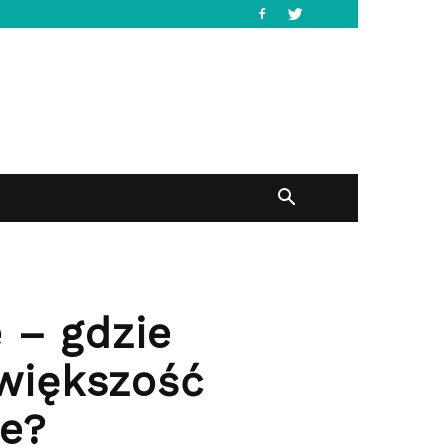
 – gdzie
 większość
e?