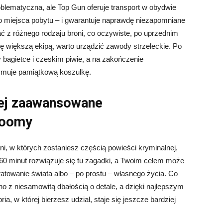
blematyczna, ale Top Gun oferuje transport w obydwie
 do miejsca pobytu – i gwarantuje naprawdę niezapomniane
ć z różnego rodzaju broni, co oczywiste, po uprzednim
się większą ekipą, warto urządzić zawody strzeleckie. Po
bagietce i czeskim piwie, a na zakończenie
ymuje pamiątkową koszulkę.
iej zaawansowane
roomy
i, w których zostaniesz częścią powieści kryminalnej,
ez 60 minut rozwiązuje się tu zagadki, a Twoim celem może
ratowanie świata albo – po prostu – własnego życia. Co
 z niesamowitą dbałością o detale, a dzięki najlepszym
a, w której bierzesz udział, staje się jeszcze bardziej