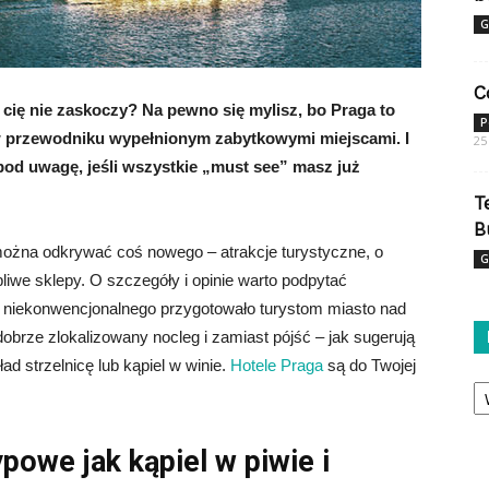
G
C
c cię nie zaskoczy? Na pewno się mylisz, bo Praga to
P
 w przewodniku wypełnionym zabytkowymi miejscami. I
25
pod uwagę, jeśli wszystkie „must see” masz już
T
B
 można odkrywać coś nowego – atrakcje turystyczne, o
G
bliwe sklepy. O szczegóły i opinie warto podpytać
o niekonwencjonalnego przygotowało turystom miasto nad
rze zlokalizowany nocleg i zamiast pójść – jak sugerują
d strzelnicę lub kąpiel w winie.
Hotele Praga
są do Twojej
Ka
ypowe jak kąpiel w piwie i