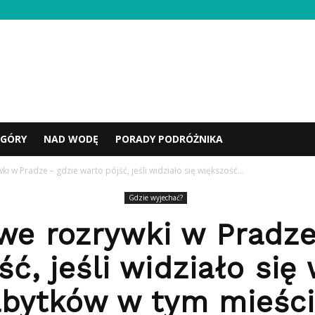
GÓRY
NAD WODĘ
PORADY PODRÓŻNIKA
i w Pradze – gdzie warto pójść, jeśli widziało się większość...
Gdzie wyjechać?
we rozrywki w Pradze
ść, jeśli widziało się
abytków w tym mieści