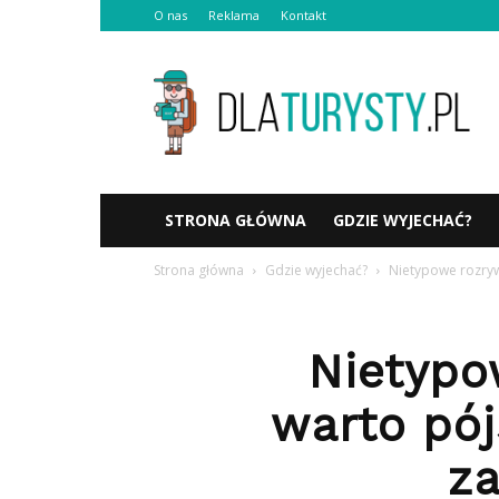
O nas
Reklama
Kontakt
Dlaturysty.pl
STRONA GŁÓWNA
GDZIE WYJECHAĆ?
Strona główna
Gdzie wyjechać?
Nietypowe rozrywk
Nietypo
warto pój
z