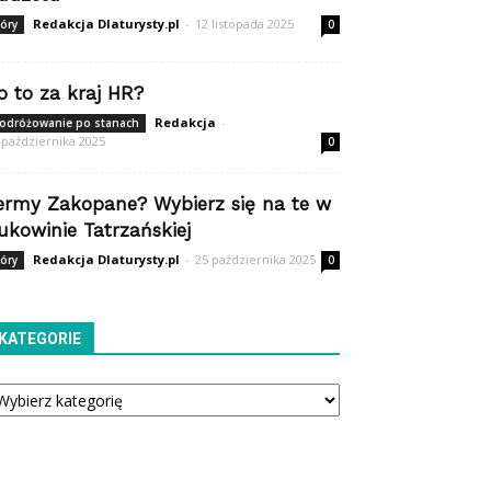
Redakcja Dlaturysty.pl
-
12 listopada 2025
óry
0
o to za kraj HR?
Redakcja
-
odróżowanie po stanach
 października 2025
0
ermy Zakopane? Wybierz się na te w
ukowinie Tatrzańskiej
Redakcja Dlaturysty.pl
-
25 października 2025
óry
0
KATEGORIE
tegorie