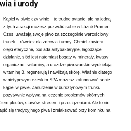
wia i urody
Kąpiel w piwie czy winie – to trudne pytanie, ale na jedną
z tych atrakcji możesz pozwolić sobie w Lázně Pramen.
Czesi uważają swoje piwo za szczególnie wartościowy
trunek – również dla zdrowia i urody. Chmiel zawiera
olejki eteryczne, posiada antybakteryjne, łagodzące
działanie, słód jest natomiast bogaty w minerały, kwasy
organiczne i witaminy, a drożdże piwowarskie wydzielają
witaminę B, regenerują i nawilżają skórę. Właśnie dlatego
w nietypowym czeskim SPA możesz zafundować sobie
kąpiel w piwie. Zanurzenie w bursztynowym trunku
pozytywnie wpływa na leczenie problemów skórnych,
lem pleców, stawów, stresem i przeciążeniami. Ale to nie
pić się tradycyjnego piwa i zrelaksować przy kominku na