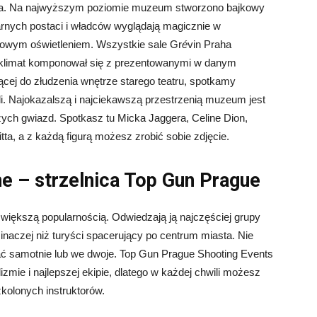
zeka. Na najwyższym poziomie muzeum stworzono bajkowy
arnych postaci i władców wyglądają magicznie w
kowym oświetleniem. Wszystkie sale Gr
é
vin Praha
i klimat komponował się z prezentowanymi w danym
jącej do złudzenia wnętrze starego teatru, spotkamy
i. Najokazalszą i najciekawszą przestrzenią muzeum jest
zych gwiazd. Spotkasz tu Micka Jaggera, Celine Dion,
ta, a z każdą figurą możesz zrobić sobie zdjęcie.
ne – strzelnica Top Gun Prague
 większą popularnością. Odwiedzają ją najczęściej grupy
 inaczej niż turyści spacerujący po centrum miasta. Nie
ać samotnie lub we dwoje. Top Gun Prague Shooting Events
izmie i najlepszej ekipie, dlatego w każdej chwili możesz
kolonych instruktorów.