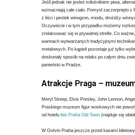
Jeśli jednak nie jesteś miłośnikiem piwa, altern
wzmacniają całe ciało. Pomysł zaczerpnięto z F
z liści i pestek winogron, miodu, drożdży winn
Oczywiście i w tym przypadku możemy rozkoszow
zrelaksować się w prywatnej strefie. Co ważn
wannach wytwarzanych tradycyjnymi technikami
metalowych. Po kąpieli pozostaje już tylko wy
doskonały sposób na relaks po całym dniu zwie
panieński w Pradze.
Atrakcje Praga – muzeum
Meryl Streep, Elvis Presley, John Lennon, Angel
Praskiego muzeum figur woskowych nie powstyd
od hotelu
ibis Praha Old Town
znajduje się obie
W Gr
é
vin Praha jeszcze przed kasami bileto