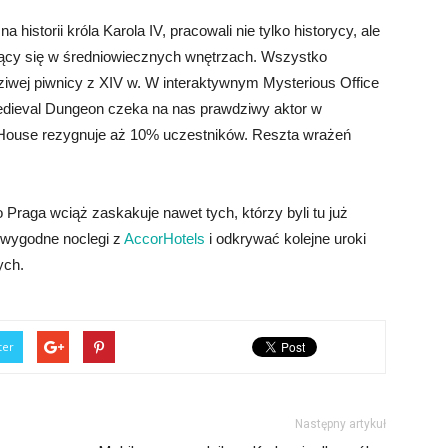
 historii króla Karola IV, pracowali nie tylko historycy, ale
ujący się w średniowiecznych wnętrzach. Wszystko
iwej piwnicy z XIV w. W interaktywnym Mysterious Office
edieval Dungeon czeka na nas prawdziwy aktor w
d House rezygnuje aż 10% uczestników. Reszta wrażeń
 Praga wciąż zaskakuje nawet tych, którzy byli tu już
 wygodne noclegi z
AccorHotels
i odkrywać kolejne uroki
ych.
ter
Następny artykuł