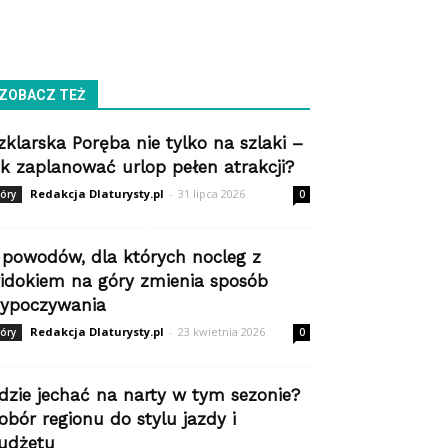
ZOBACZ TEŻ
zklarska Poręba nie tylko na szlaki –
ak zaplanować urlop pełen atrakcji?
Redakcja Dlaturysty.pl
-
31 lipca 2026
óry
0
 powodów, dla których nocleg z
idokiem na góry zmienia sposób
ypoczywania
Redakcja Dlaturysty.pl
-
23 kwietnia 2026
óry
0
dzie jechać na narty w tym sezonie?
obór regionu do stylu jazdy i
udżetu