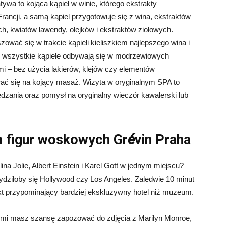
atywa to kojąca kąpiel w winie, którego ekstrakty
rancji, a samą kąpiel przygotowuje się z wina, ekstraktów
ych, kwiatów lawendy, olejków i ekstraktów ziołowych.
ać się w trakcie kąpieli kieliszkiem najlepszego wina i
e, wszystkie kąpiele odbywają się w modrzewiowych
 – bez użycia lakierów, klejów czy elementów
brać się na kojący masaż. Wizyta w oryginalnym SPA to
dzania oraz pomysł na oryginalny wieczór kawalerski lub
 figur woskowych Gr
é
vin Praha
ina Jolie, Albert Einstein i Karel Gott w jednym miejscu?
ziłoby się Hollywood czy Los Angeles. Zaledwie 10 minut
kt przypominający bardziej ekskluzywny hotel niż muzeum.
wymi masz szansę zapozować do zdjęcia z Marilyn Monroe,