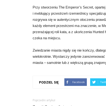
Przy stworzeniu The Emperor’s Secret, opartej na
i meblujący przestrzeń rzemieślnicy specjaliz
rozgrywa się w autentycznym otoczeniu prawdz
każdy element przestrzeni ma znaczenie, w M
przerażającej roli kata, a z ukończenia Hunte
czeka na miejscu.
Zwiedzanie miasta nigdy się nie kończy, dlatego
wielokrotnie. Wystarczy jedynie zarezerwować
miasta – samotnie lub z większą grupą znajom
PODZIEL SIĘ
Facebook
Twit
Poprzedni artykuł