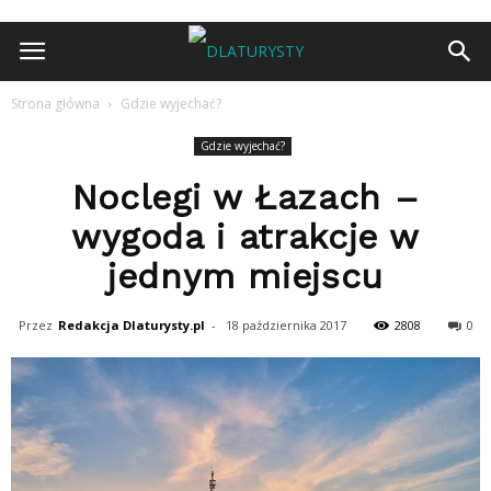
Strona główna
Gdzie wyjechać?
Gdzie wyjechać?
Noclegi w Łazach –
wygoda i atrakcje w
jednym miejscu
Przez
Redakcja Dlaturysty.pl
-
18 października 2017
2808
0