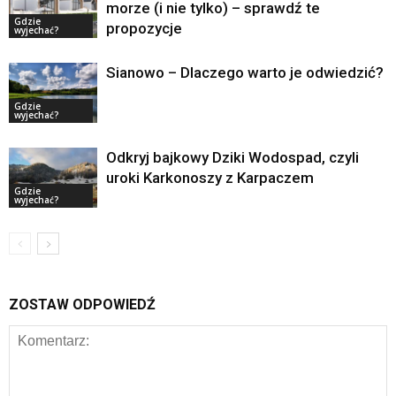
morze (i nie tylko) – sprawdź te
Gdzie
propozycje
wyjechać?
Sianowo – Dlaczego warto je odwiedzić?
Gdzie
wyjechać?
Odkryj bajkowy Dziki Wodospad, czyli
uroki Karkonoszy z Karpaczem
Gdzie
wyjechać?
ZOSTAW ODPOWIEDŹ