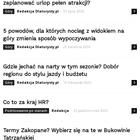
zaplanować urlop pełen atrakcji?
Redakcja Dlaturysty.pl
-
31 lipca 2026
Góry
0
5 powodów, dla których nocleg z widokiem na
góry zmienia sposób wypoczywania
Redakcja Dlaturysty.pl
-
23 kwietnia 2026
Góry
0
Gdzie jechać na narty w tym sezonie? Dobór
regionu do stylu jazdy i budżetu
Redakcja Dlaturysty.pl
-
12 listopada 2025
Góry
0
Co to za kraj HR?
Redakcja
-
25 października 2025
Podróżowanie po stanach
0
Termy Zakopane? Wybierz się na te w Bukowinie
Tatrzańskiej