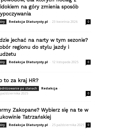
idokiem na góry zmienia sposób
ypoczywania
Redakcja Dlaturysty.pl
-
23 kwietnia 2026
óry
0
dzie jechać na narty w tym sezonie?
obór regionu do stylu jazdy i
udżetu
Redakcja Dlaturysty.pl
-
12 listopada 2025
óry
0
o to za kraj HR?
Redakcja
-
odróżowanie po stanach
 października 2025
0
ermy Zakopane? Wybierz się na te w
ukowinie Tatrzańskiej
Redakcja Dlaturysty.pl
-
25 października 2025
óry
0