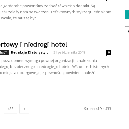
c garderobę powinniśmy zadbać również o dodatki. Są
jeśli zależy nam na tworzeniu efektownych stylizacji. Jednak nie
 wcale, że muszą być...
Ka
rtowy i niedrogi hotel
Redakcja Dlaturysty.pl
-
31 października 2018
chać?
0
 poza domem wymaga pewnej organizacji - znalezienia
ego, bezpiecznego i niedrogiego hotelu. Wśród cech istotnych
o miejsca noclegowego, z pewnością powinien znaleźć...
433
Strona 419 z 433