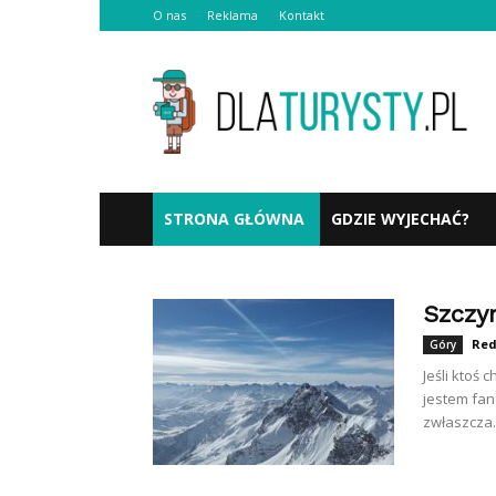
O nas
Reklama
Kontakt
Dlaturysty.pl
STRONA GŁÓWNA
GDZIE WYJECHAĆ?
Szczyr
Red
Góry
Jeśli ktoś
jestem fan
zwłaszcza..