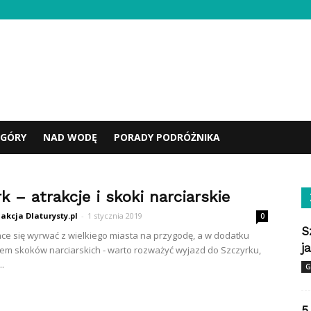
GÓRY
NAD WODĘ
PORADY PODRÓŻNIKA
k – atrakcje i skoki narciarskie
akcja Dlaturysty.pl
-
1 stycznia 2019
0
S
 chce się wyrwać z wielkiego miasta na przygodę, a w dodatku
j
em skoków narciarskich - warto rozważyć wyjazd do Szczyrku,
.
G
5