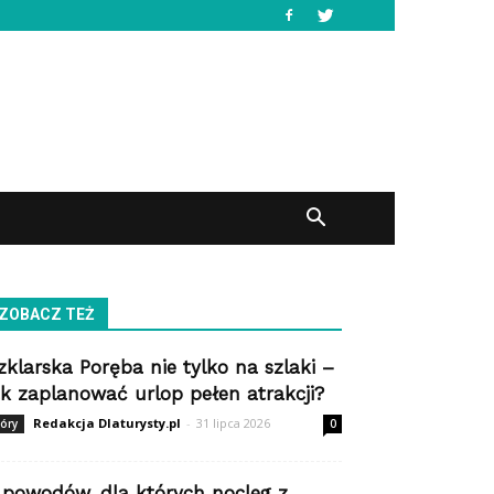
ZOBACZ TEŻ
zklarska Poręba nie tylko na szlaki –
ak zaplanować urlop pełen atrakcji?
Redakcja Dlaturysty.pl
-
31 lipca 2026
óry
0
 powodów, dla których nocleg z