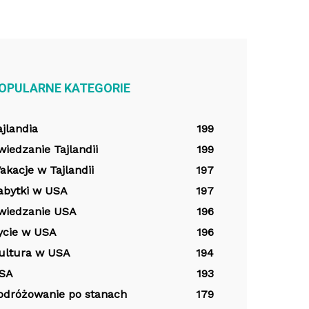
OPULARNE KATEGORIE
ajlandia
199
wiedzanie Tajlandii
199
akacje w Tajlandii
197
abytki w USA
197
wiedzanie USA
196
ycie w USA
196
ultura w USA
194
SA
193
odróżowanie po stanach
179