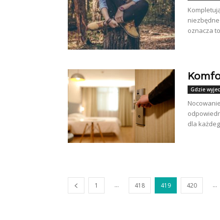
Kompletują
niezbędne 
oznacza to
Komfo
Gdzie wyje
Nocowanie
odpowiedni
dla każdeg
...
...
1
418
419
420