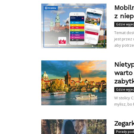
Mobil
z nie
Gdzie wyje
Temat dost
jest przez
aby potrze
Niety
warto 
zabytk
Gdzie wyje
W stolicy C
mylisz, bo 
Zegark
Porady pod