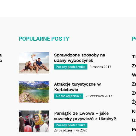
POPULARNE POSTY
P
a
Sprawdzone sposoby na
T
op
udany wypoczynek
Z
9 marca 2017
Porady podróżnika
W
Z
Atrakcje turystyczne w
Korbielowie
Z
26 czerwca 2017
Gdzie wyjechać?
Ż
K
Pamiątki ze Lwowa – jakie
suweniry przywieźć z Ukrainy?
U
Porady podróżnika
P
28 października 2020