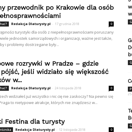
ny przewodnik po Krakowie dla osób
w
w
pełnosprawnościami
G
Redakcja Dlaturysty.pl
-
17 grudnia 2018
chać?
0
ępności turystyki dla osób z niepełnosprawnościami poruszany
 wiele jednostek samorządowych i organizacji, ważne jest także,
G
by i problemy dostrzegane były...
D
b
powe rozrywki w Pradze – gdzie
G
pójść, jeśli widziało się większość
ów w...
C
Redakcja Dlaturysty.pl
-
24 listopada 2018
chać?
0
P
25
zech widziałeś już wszystko i nic cię nie zaskoczy? Na pewno się
Praga to nietypowe atrakcje, których nie znajdziesz w...
T
B
i Festina dla turysty
G
Redakcja Dlaturysty.pl
-
12 listopada 2018
różnika
0