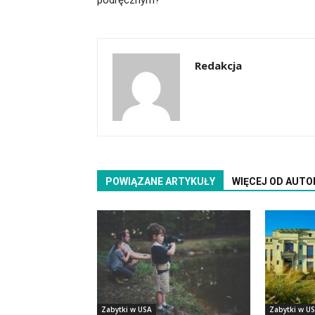
podręcznym?
Redakcja
POWIĄZANE ARTYKUŁY
WIĘCEJ OD AUTO
Zabytki w USA
Zabytki w U