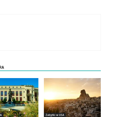
RA
SA
Zabytki w USA