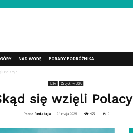
GÓRY
NAD WODĘ
PORADY PODRÓŻNIKA
ęli Polacy?
USA
Zabytki w USA
Skąd się wzięli Polacy
Przez
Redakcja
-
24 maja 2025
479
0