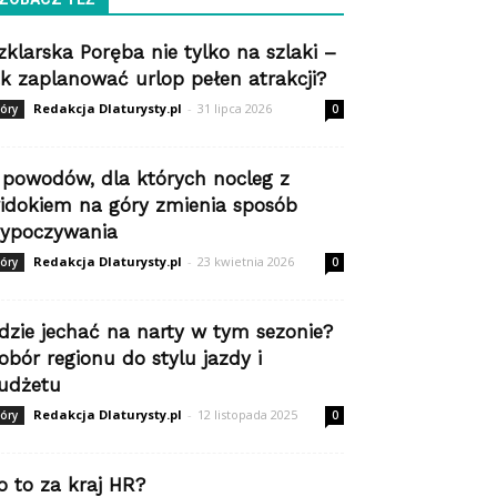
zklarska Poręba nie tylko na szlaki –
ak zaplanować urlop pełen atrakcji?
Redakcja Dlaturysty.pl
-
31 lipca 2026
óry
0
 powodów, dla których nocleg z
idokiem na góry zmienia sposób
ypoczywania
Redakcja Dlaturysty.pl
-
23 kwietnia 2026
óry
0
dzie jechać na narty w tym sezonie?
obór regionu do stylu jazdy i
udżetu
Redakcja Dlaturysty.pl
-
12 listopada 2025
óry
0
o to za kraj HR?