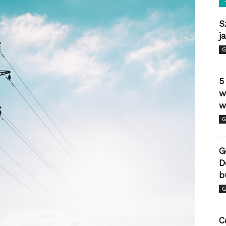
S
j
G
5
w
w
G
G
D
b
G
C