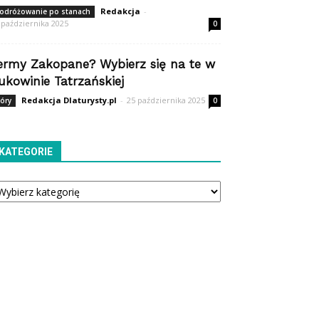
Redakcja
-
odróżowanie po stanach
 października 2025
0
ermy Zakopane? Wybierz się na te w
ukowinie Tatrzańskiej
Redakcja Dlaturysty.pl
-
25 października 2025
óry
0
KATEGORIE
tegorie