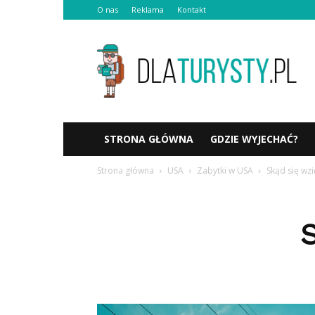
O nas
Reklama
Kontakt
Dlaturysty.pl
STRONA GŁÓWNA
GDZIE WYJECHAĆ?
Strona główna
USA
Zabytki w USA
Skąd się wzi