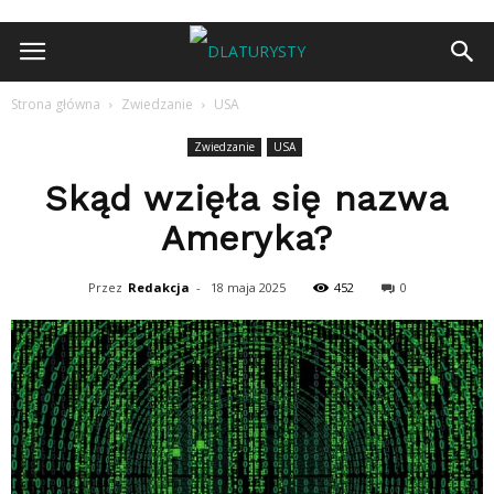
Strona główna
Zwiedzanie
USA
Zwiedzanie
USA
Skąd wzięła się nazwa
Ameryka?
Przez
Redakcja
-
18 maja 2025
452
0