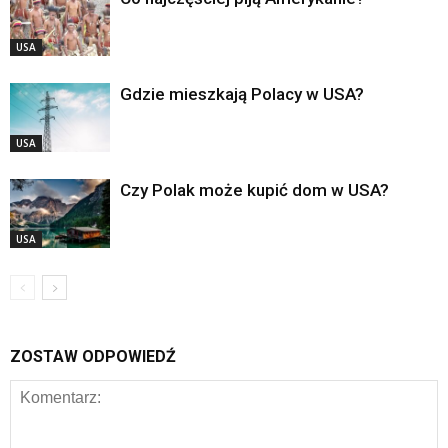
USA
Gdzie mieszkają Polacy w USA?
USA
Czy Polak może kupić dom w USA?
USA
ZOSTAW ODPOWIEDŹ