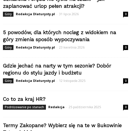
zaplanować urlop pełen atrakcji?
Redakcja Dlaturysty.pl
-
31 lipca 2026
Góry
0
5 powodów, dla których nocleg z widokiem na
góry zmienia sposób wypoczywania
Redakcja Dlaturysty.pl
-
23 kwietnia 2026
Góry
0
Gdzie jechać na narty w tym sezonie? Dobór
regionu do stylu jazdy i budżetu
Redakcja Dlaturysty.pl
-
12 listopada 2025
Góry
0
Co to za kraj HR?
Redakcja
-
25 października 2025
Podróżowanie po stanach
0
Termy Zakopane? Wybierz się na te w Bukowinie