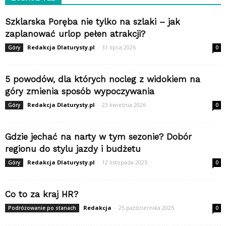
Szklarska Poręba nie tylko na szlaki – jak
zaplanować urlop pełen atrakcji?
Redakcja Dlaturysty.pl
-
31 lipca 2026
Góry
0
5 powodów, dla których nocleg z widokiem na
góry zmienia sposób wypoczywania
Redakcja Dlaturysty.pl
-
23 kwietnia 2026
Góry
0
Gdzie jechać na narty w tym sezonie? Dobór
regionu do stylu jazdy i budżetu
Redakcja Dlaturysty.pl
-
12 listopada 2025
Góry
0
Co to za kraj HR?
Redakcja
-
25 października 2025
Podróżowanie po stanach
0