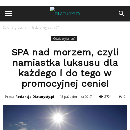
Strona główna
Gdzie wyjechać?
Gdzie wyjechać?
SPA nad morzem, czyli
namiastka luksusu dla
każdego i do tego w
promocyjnej cenie!
Przez
Redakcja Dlaturysty.pl
-
18 października 2017
2704
0