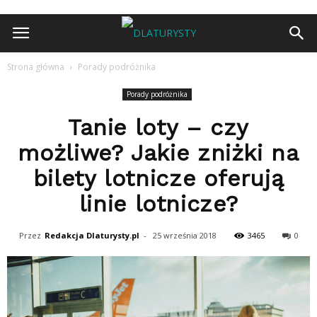
Strona główna
Porady podróżnika
Porady podróżnika
Tanie loty – czy
możliwe? Jakie zniżki na
bilety lotnicze oferują
linie lotnicze?
Przez
Redakcja Dlaturysty.pl
-
25 września 2018
3465
0