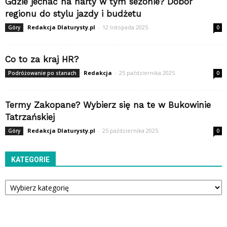
Gdzie jechać na narty w tym sezonie? Dobór
regionu do stylu jazdy i budżetu
Redakcja Dlaturysty.pl
-
12 listopada 2025
Góry
0
Co to za kraj HR?
Redakcja
-
25 października 2025
Podróżowanie po stanach
0
Termy Zakopane? Wybierz się na te w Bukowinie
Tatrzańskiej
Redakcja Dlaturysty.pl
-
25 października 2025
Góry
0
KATEGORIE
Kategorie