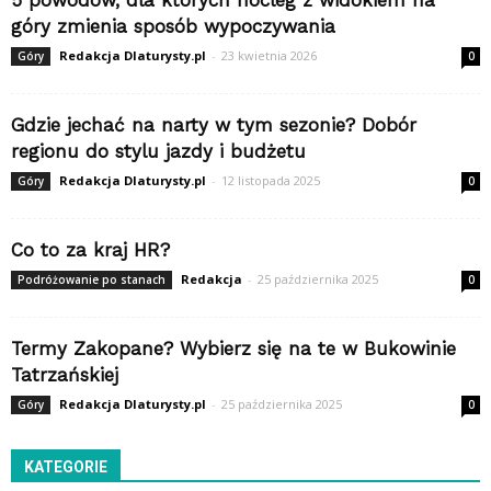
5 powodów, dla których nocleg z widokiem na
góry zmienia sposób wypoczywania
Redakcja Dlaturysty.pl
-
23 kwietnia 2026
Góry
0
Gdzie jechać na narty w tym sezonie? Dobór
regionu do stylu jazdy i budżetu
Redakcja Dlaturysty.pl
-
12 listopada 2025
Góry
0
Co to za kraj HR?
Redakcja
-
25 października 2025
Podróżowanie po stanach
0
Termy Zakopane? Wybierz się na te w Bukowinie
Tatrzańskiej
Redakcja Dlaturysty.pl
-
25 października 2025
Góry
0
KATEGORIE