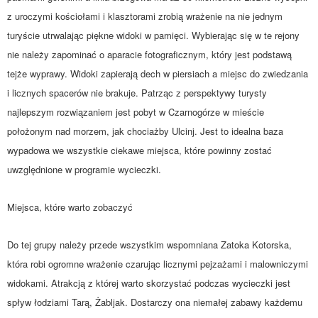
z uroczymi kościołami i klasztorami zrobią wrażenie na nie jednym
turyście utrwalając piękne widoki w pamięci. Wybierając się w te rejony
nie należy zapominać o aparacie fotograficznym, który jest podstawą
tejże wyprawy. Widoki zapierają dech w piersiach a miejsc do zwiedzania
i licznych spacerów nie brakuje. Patrząc z perspektywy turysty
najlepszym rozwiązaniem jest pobyt w Czarnogórze w mieście
położonym nad morzem, jak chociażby Ulcinj. Jest to idealna baza
wypadowa we wszystkie ciekawe miejsca, które powinny zostać
uwzględnione w programie wycieczki.
Miejsca, które warto zobaczyć
Do tej grupy należy przede wszystkim wspomniana Zatoka Kotorska,
która robi ogromne wrażenie czarując licznymi pejzażami i malowniczymi
widokami. Atrakcją z której warto skorzystać podczas wycieczki jest
spływ łodziami Tarą, Żabljak. Dostarczy ona niemałej zabawy każdemu