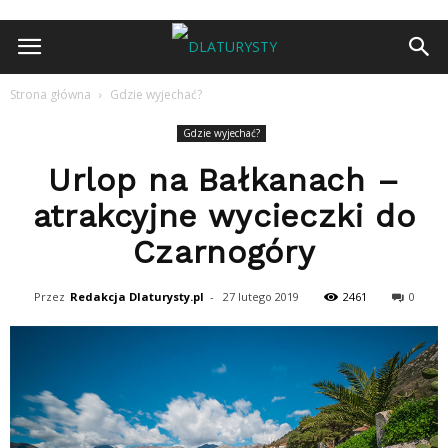
Strona główna
Gdzie wyjechać?
Gdzie wyjechać?
Urlop na Bałkanach –
atrakcyjne wycieczki do
Czarnogóry
Przez
Redakcja Dlaturysty.pl
-
27 lutego 2019
2461
0