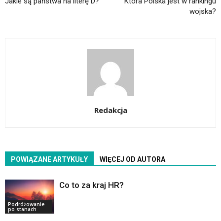
Jakie są państwa na literę D?
Która Polska jest w rankingu
wojska?
Redakcja
POWIĄZANE ARTYKUŁY
WIĘCEJ OD AUTORA
Co to za kraj HR?
Podróżowanie
po stanach