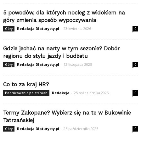
5 powodów, dla których nocleg z widokiem na
góry zmienia sposób wypoczywania
Redakcja Dlaturysty.pl
-
23 kwietnia 2026
Góry
0
Gdzie jechać na narty w tym sezonie? Dobór
regionu do stylu jazdy i budżetu
Redakcja Dlaturysty.pl
-
12 listopada 2025
Góry
0
Co to za kraj HR?
Redakcja
-
25 października 2025
Podróżowanie po stanach
0
Termy Zakopane? Wybierz się na te w Bukowinie
Tatrzańskiej
Redakcja Dlaturysty.pl
-
25 października 2025
Góry
0