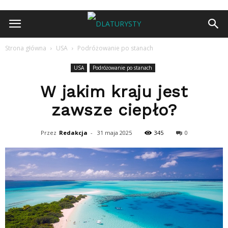
Strona główna
USA
Podróżowanie po stanach
USA
Podróżowanie po stanach
W jakim kraju jest
zawsze ciepło?
Przez
Redakcja
-
31 maja 2025
345
0