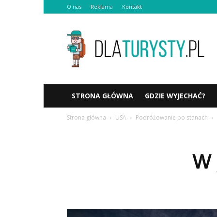
O nas
Reklama
Kontakt
Dlaturysty.pl
STRONA GŁÓWNA
GDZIE WYJECHAĆ?
Strona główna
USA
Podróżowanie po stanach
W 