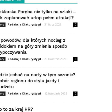
zklarska Poręba nie tylko na szlaki –
ak zaplanować urlop pełen atrakcji?
Redakcja Dlaturysty.pl
-
31 lipca 2026
óry
0
 powodów, dla których nocleg z
idokiem na góry zmienia sposób
ypoczywania
Redakcja Dlaturysty.pl
-
23 kwietnia 2026
óry
0
dzie jechać na narty w tym sezonie?
obór regionu do stylu jazdy i
udżetu
Redakcja Dlaturysty.pl
-
12 listopada 2025
óry
0
o to za kraj HR?