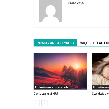
Redakcja
POWIĄZANE ARTYKUŁY
WIĘCEJ OD AUTO
Podróżowanie po stanach
Podróżowani
Co to za kraj HR?
Czy dziecko