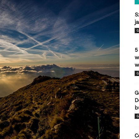
S
j
G
5
w
w
G
G
D
b
G
C