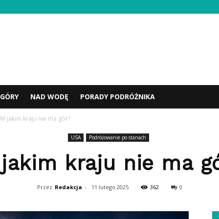
GÓRY
NAD WODĘ
PORADY PODRÓŻNIKA
W jakim kraju nie ma gór?
USA
Podróżowanie po stanach
jakim kraju nie ma g
Przez
Redakcja
-
11 lutego 2025
362
0