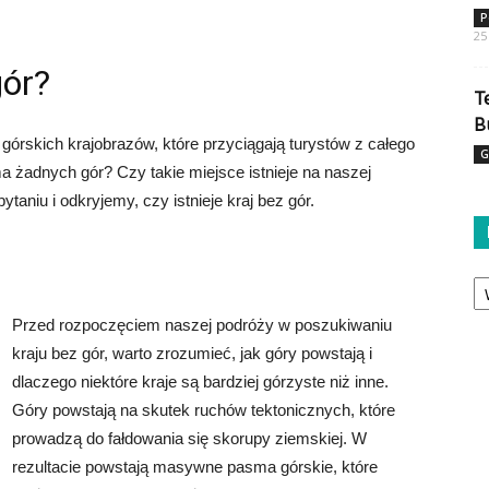
P
25
gór?
T
B
górskich krajobrazów, które przyciągają turystów z całego
G
ma żadnych gór? Czy takie miejsce istnieje na naszej
taniu i odkryjemy, czy istnieje kraj bez gór.
Ka
Przed rozpoczęciem naszej podróży w poszukiwaniu
kraju bez gór, warto zrozumieć, jak góry powstają i
dlaczego niektóre kraje są bardziej górzyste niż inne.
Góry powstają na skutek ruchów tektonicznych, które
prowadzą do fałdowania się skorupy ziemskiej. W
rezultacie powstają masywne pasma górskie, które