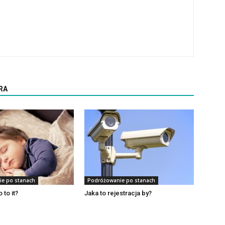
RA
e po stanach
Podróżowanie po stanach
 to it?
Jaka to rejestracja by?