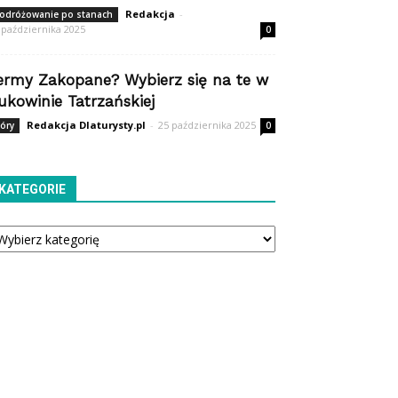
Redakcja
-
odróżowanie po stanach
 października 2025
0
ermy Zakopane? Wybierz się na te w
ukowinie Tatrzańskiej
Redakcja Dlaturysty.pl
-
25 października 2025
óry
0
KATEGORIE
tegorie