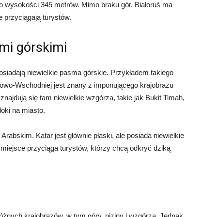
 wysokości 345 metrów. Mimo braku gór, Białoruś ma
e przyciągają turystów.
ami górskimi
posiadają niewielkie pasma górskie. Przykładem takiego
dniowo-Wschodniej jest znany z imponującego krajobrazu
znajdują się tam niewielkie wzgórza, takie jak Bukit Timah,
doki na miasto.
Arabskim. Katar jest głównie płaski, ale posiada niewielkie
miejsce przyciąga turystów, którzy chcą odkryć dziką
żnych krajobrazów, w tym góry, niziny i wzgórza. Jednak