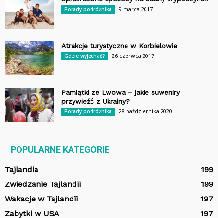
9 marca 2017
Porady podróżnika
Atrakcje turystyczne w Korbielowie
26 czerwca 2017
Gdzie wyjechać?
Pamiątki ze Lwowa – jakie suweniry
przywieźć z Ukrainy?
28 października 2020
Porady podróżnika
POPULARNE KATEGORIE
Tajlandia
199
Zwiedzanie Tajlandii
199
Wakacje w Tajlandii
197
Zabytki w USA
197