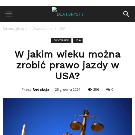
Strona główna
Zwiedzanie
USA
Zwiedzanie
USA
W jakim wieku można
zrobić prawo jazdy w
USA?
Przez
Redakcja
-
25 grudnia 2024
386
0