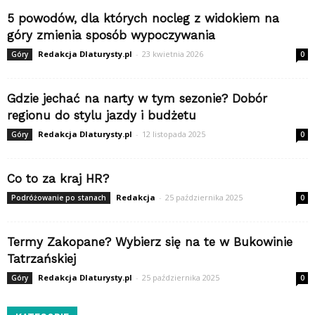
5 powodów, dla których nocleg z widokiem na
góry zmienia sposób wypoczywania
Redakcja Dlaturysty.pl
-
23 kwietnia 2026
Góry
0
Gdzie jechać na narty w tym sezonie? Dobór
regionu do stylu jazdy i budżetu
Redakcja Dlaturysty.pl
-
12 listopada 2025
Góry
0
Co to za kraj HR?
Redakcja
-
25 października 2025
Podróżowanie po stanach
0
Termy Zakopane? Wybierz się na te w Bukowinie
Tatrzańskiej
Redakcja Dlaturysty.pl
-
25 października 2025
Góry
0