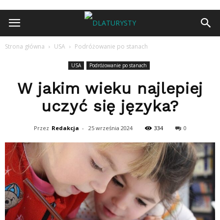
Strona główna
USA
Podróżowanie po stanach
USA
Podróżowanie po stanach
W jakim wieku najlepiej
uczyć się języka?
Przez
Redakcja
-
25 września 2024
334
0