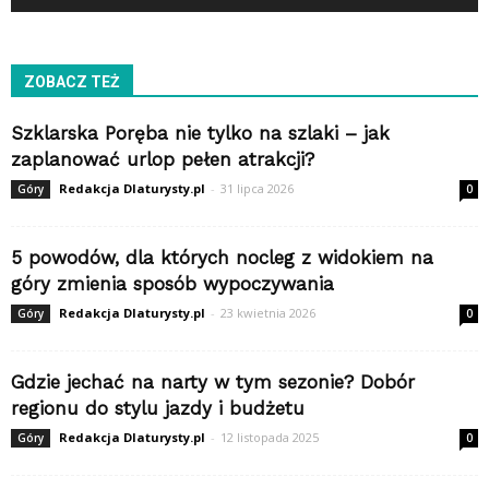
ZOBACZ TEŻ
Szklarska Poręba nie tylko na szlaki – jak
zaplanować urlop pełen atrakcji?
Redakcja Dlaturysty.pl
-
31 lipca 2026
Góry
0
5 powodów, dla których nocleg z widokiem na
góry zmienia sposób wypoczywania
Redakcja Dlaturysty.pl
-
23 kwietnia 2026
Góry
0
Gdzie jechać na narty w tym sezonie? Dobór
regionu do stylu jazdy i budżetu
Redakcja Dlaturysty.pl
-
12 listopada 2025
Góry
0