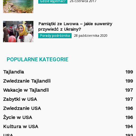
26 czerwca 2017
Gdzie wyjechać?
Pamiątki ze Lwowa – jakie suweniry
przywieźć z Ukrainy?
28 października 2020
Porady podróżnika
POPULARNE KATEGORIE
Tajlandia
199
Zwiedzanie Tajlandii
199
Wakacje w Tajlandii
197
Zabytki w USA
197
Zwiedzanie USA
196
Życie w USA
196
Kultura w USA
194
USA
193