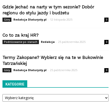
Gdzie jechać na narty w tym sezonie? Dobór
regionu do stylu jazdy i budżetu
Redakcja Dlaturysty.pl
-
12 listopada 2025
Góry
0
Co to za kraj HR?
Redakcja
-
25 października 2025
Podróżowanie po stanach
0
Termy Zakopane? Wybierz się na te w Bukowinie
Tatrzańskiej
Redakcja Dlaturysty.pl
-
25 października 2025
Góry
0
KATEGORIE
Kategorie