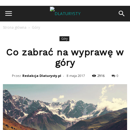
Strona główna
Góry
Góry
Co zabrać na wyprawę w
góry
Przez
Redakcja Dlaturysty.pl
-
8 maja 2017
2916
0