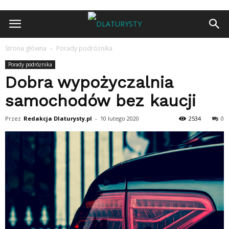
Strona główna
Porady podróżnika
Porady podróżnika
Dobra wypożyczalnia
samochodów bez kaucji
Przez
Redakcja Dlaturysty.pl
-
10 lutego 2020
2534
0