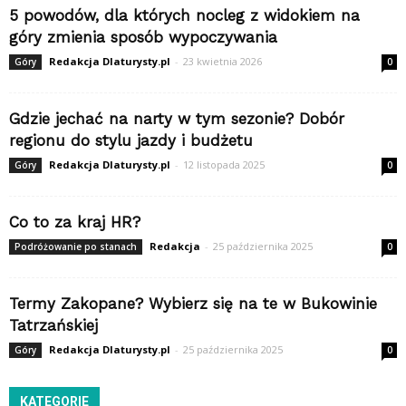
5 powodów, dla których nocleg z widokiem na
góry zmienia sposób wypoczywania
Redakcja Dlaturysty.pl
-
23 kwietnia 2026
Góry
0
Gdzie jechać na narty w tym sezonie? Dobór
regionu do stylu jazdy i budżetu
Redakcja Dlaturysty.pl
-
12 listopada 2025
Góry
0
Co to za kraj HR?
Redakcja
-
25 października 2025
Podróżowanie po stanach
0
Termy Zakopane? Wybierz się na te w Bukowinie
Tatrzańskiej
Redakcja Dlaturysty.pl
-
25 października 2025
Góry
0
KATEGORIE