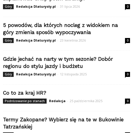
Redakcja Dlaturysty.pl
-
31 lipca 2026
Góry
0
5 powodów, dla których nocleg z widokiem na
góry zmienia sposób wypoczywania
Redakcja Dlaturysty.pl
-
23 kwietnia 2026
Góry
0
Gdzie jechać na narty w tym sezonie? Dobór
regionu do stylu jazdy i budżetu
Redakcja Dlaturysty.pl
-
12 listopada 2025
Góry
0
Co to za kraj HR?
Redakcja
-
25 października 2025
Podróżowanie po stanach
0
Termy Zakopane? Wybierz się na te w Bukowinie
Tatrzańskiej