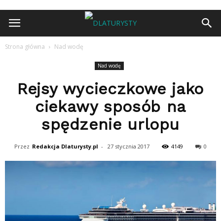
Strona główna
Nad wodę
Nad wodę
Rejsy wycieczkowe jako
ciekawy sposób na
spędzenie urlopu
Przez
Redakcja Dlaturysty.pl
-
27 stycznia 2017
4149
0